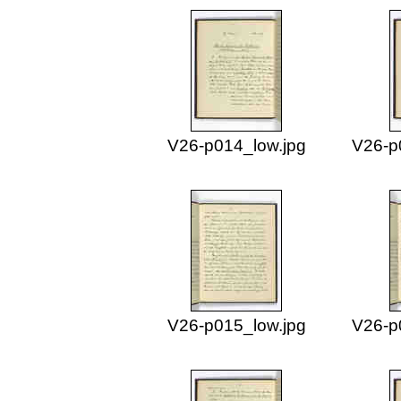
V26-p014_low.jpg
V26-p
V26-p015_low.jpg
V26-p