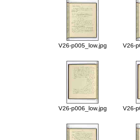
V26-p005_low.jpg
V26-p
V26-p006_low.jpg
V26-p