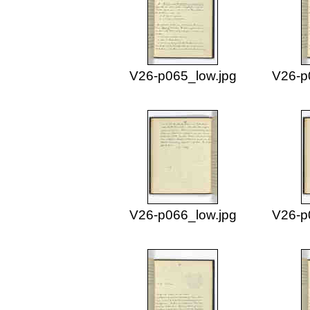
V26-p065_low.jpg
V26-p
V26-p066_low.jpg
V26-p