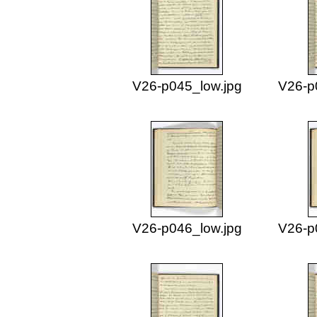
V26-p045_low.jpg
V26-p
V26-p046_low.jpg
V26-p