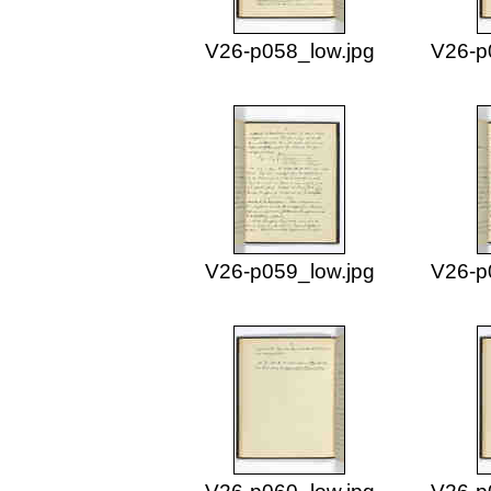
V26-p058_low.jpg
V26-p
V26-p059_low.jpg
V26-p