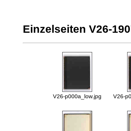
Einzelseiten V26-19
V26-p000a_low.jpg
V26-p0