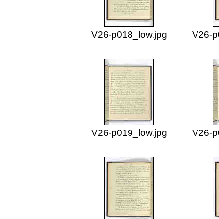
V26-p018_low.jpg
V26-p
V26-p019_low.jpg
V26-p