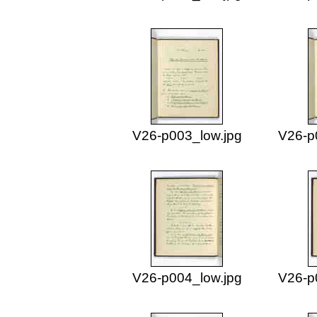
V26-p003_low.jpg
V26-p
V26-p004_low.jpg
V26-p