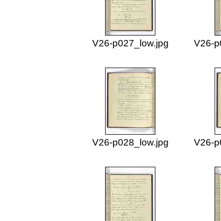
V26-p027_low.jpg
V26-p
V26-p028_low.jpg
V26-p