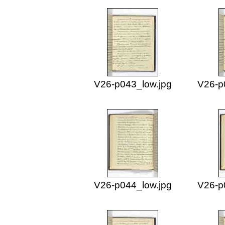
V26-p043_low.jpg
V26-p
V26-p044_low.jpg
V26-p